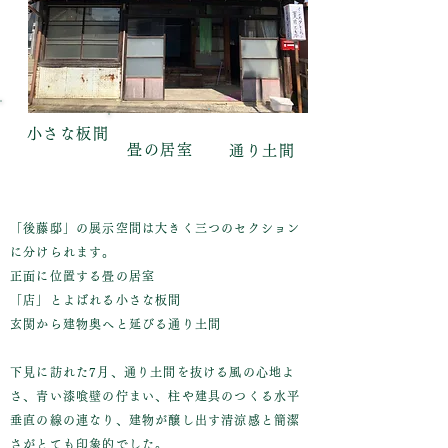
小さな板間
畳の居室
通り土間
「後藤邸」の展示空間は大きく三つのセクション
に分けられます。
正面に位置する畳の居室
「店」とよばれる小さな板間
玄関から建物奥へと延びる通り土間
下見に訪れた7月、通り土間を抜ける風の心地よ
さ、青い漆喰壁の佇まい、柱や建具のつくる水平
垂直の線の連なり、建物が醸し出す清涼感と簡潔
さがとても印象的でした。