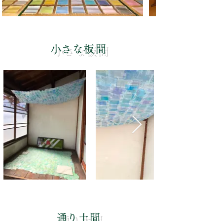
​小さな板間
​通り土間