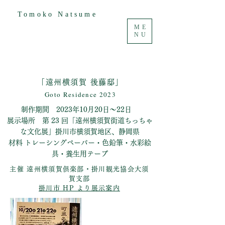
Tomoko Natsume
ME
NU
「遠州横須賀 後藤邸」
Goto Resid
enc
e 2023
制作期間 2023
年10月20日～22日
展示場所 ​第 23 回「遠州横須賀街道ちっちゃ
な文化展」掛川市横須賀地区、静岡県
材料 トレーシングペーパー・色鉛筆・水彩絵
具・養生用テープ
主催 遠州横須賀倶楽部・掛川観光協会大須
賀支部
掛川市 HP より展示案内